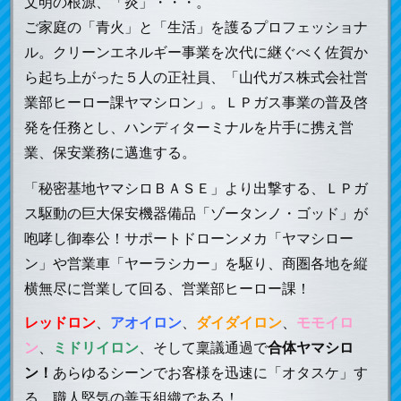
文明の根源、「炎」・・・。
ご家庭の「青火」と「生活」を護るプロフェッショナ
ル。クリーンエネルギー事業を次代に継ぐべく佐賀か
ら起ち上がった５人の正社員、「山代ガス株式会社営
業部ヒーロー課ヤマシロン」。ＬＰガス事業の普及啓
発を任務とし、ハンディターミナルを片手に携え営
業、保安業務に邁進する。
「秘密基地ヤマシロＢＡＳＥ」より出撃する、ＬＰガ
ス駆動の巨大保安機器備品「ゾータンノ・ゴッド」が
咆哮し御奉公！サポートドローンメカ「ヤマシロー
ン」や営業車「ヤーラシカー」を駆り、商圏各地を縦
横無尽に営業して回る、営業部ヒーロー課！
レッドロン
、
アオイロン
、
ダイダイロン
、
モモイロ
ン
、
ミドリイロン
、そして稟議通過で
合体ヤマシロ
ン！
あらゆるシーンでお客様を迅速に「オタスケ」す
る、職人堅気の善玉組織である！