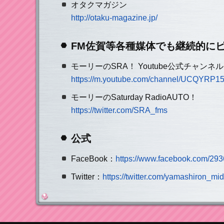
オタクマガジン
http://otaku-magazine.jp/
FM佐賀等各種媒体でも継続的に
モーリーのSRA！ Youtube公式チャンネル
https://m.youtube.com/channel/UCQYR
モーリーのSaturday RadioAUTO！
https://twitter.com/SRA_fms
公式
FaceBook：
https://www.facebook.com/2
Twitter：
https://twitter.com/yamashiron_mid