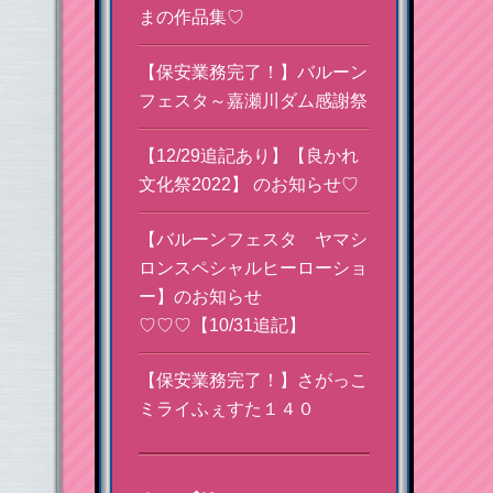
まの作品集♡
【保安業務完了！】バルーン
フェスタ～嘉瀬川ダム感謝祭
【12/29追記あり】【良かれ
文化祭2022】 のお知らせ♡
【バルーンフェスタ ヤマシ
ロンスペシャルヒーローショ
ー】のお知らせ
♡♡♡【10/31追記】
【保安業務完了！】さがっこ
ミライふぇすた１４０