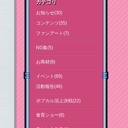
カテゴリ
お知らせ(30)
コンテンツ(35)
ファンアート(7)
NG集(5)
お商材(9)
イベント(69)
活動報告(46)
ポプカル頂上決戦(22)
食育ショー(8)