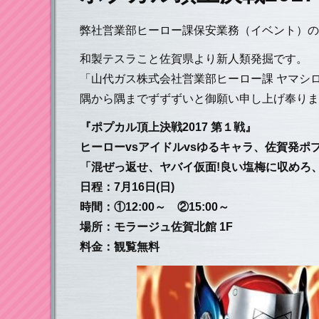
弊社営業部ヒーロー課保安業務（イベント）の
和製テスラこと佐賀県より新人類発掘です。
「山代ガス株式会社営業部ヒーロー課 ヤマシ
隅から隅までずずずいと御願い申し上げ奉りま
『ポプカル頂上決戦2017 第１戦』
ヒーローvsアイドルvsゆるキャラ、佐賀発ポ
「混ぜっ返せ、ヤバイ仮面!良い塩梅に収めろ、
日程：7月16日(日)
時間：①12:00～ ②15:00～
場所：モラージュ佐賀北館 1F
料金：観覧無料