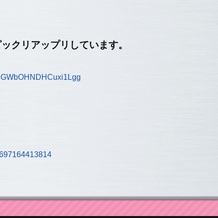
ピックリアップリしています。
P15GWbOHNDHCuxi1Lgg
93697164413814