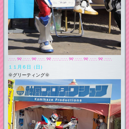
∴∵∴ ୨୧ ∴∵∴ ୨୧ ∴∵∴ ୨୧ ∴∵∴∴∵∴ ୨୧ ∴∵∴ ୨୧ ∴∵∴ ୨୧ ∴∵∴
１１月６日（日）
🌞グリーティング🌞