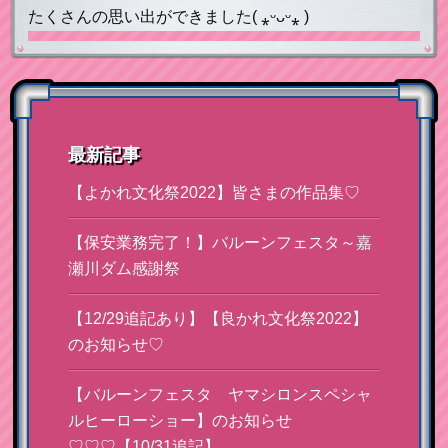
たくさんの思い出ができました( ⁎ᵕᴗᵕ⁎ )
最新記事
【よかれ文化祭2022】皆さまの作品集♡
【保安業務完了！】バルーンフェスタ～嘉
瀬川ダム感謝祭
【12/29追記あり】【良かれ文化祭2022】
のお知らせ♡
【バルーンフェスタ ヤマシロンスペシャ
ルヒーローショー】のお知らせ
♡♡♡【10/31追記】