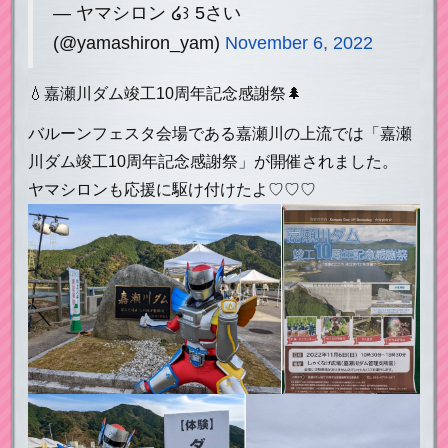
— ヤマシロン ໒꒱ 5さい
(@yamashiron_yam)
November 6, 2022
💧嘉瀬川ダム竣工10周年記念感謝祭🌲
バルーンフェスタ会場である嘉瀬川の上流では「嘉瀬
川ダム竣工10周年記念感謝祭」が開催されました。
ヤマシロンも応援に駆け付けたよ♡♡♡