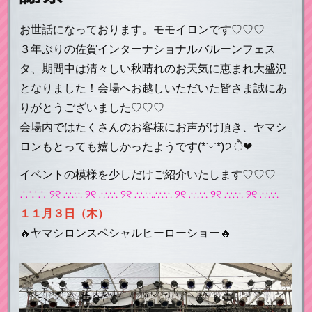
お世話になっております。モモイロンです♡♡♡
３年ぶりの佐賀インターナショナルバルーンフェス
タ、期間中は清々しい秋晴れのお天気に恵まれ大盛況
となりました！会場へお越しいただいた皆さま誠にあ
りがとうございました♡♡♡
会場内ではたくさんのお客様にお声がけ頂き、ヤマシ
ロンもとっても嬉しかったようです(*ˊᵕˋ*)੭ ੈ❤︎
イベントの模様を少しだけご紹介いたします♡♡♡
∴∵∴ ୨୧ ∴∵∴ ୨୧ ∴∵∴ ୨୧ ∴∵∴∴∵∴ ୨୧ ∴∵∴ ୨୧ ∴∵∴ ୨୧ ∴∵∴
１１月３日（木）
🔥ヤマシロンスペシャルヒーローショー🔥