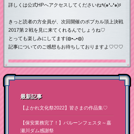
詳しくは公式HPへアクセスしてくださいね٩(๑❛ᴗ❛๑)۶
きっと読者の方全員が、次回開催のポプカル頂上決戦
2017第２戦を見に来てくれるんでしょうね♡
とっても楽しみにしてます(◍•ᴗ•◍)
記事についてのご感想もお待ちしておりますよ♡♡♡
最新記事
【よかれ文化祭2022】皆さまの作品集♡
【保安業務完了！】バルーンフェスタ～嘉
瀬川ダム感謝祭