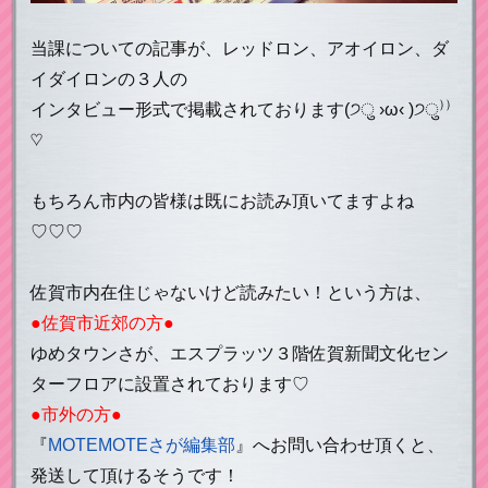
当課についての記事が、レッドロン、アオイロン、ダ
イダイロンの３人の
インタビュー形式で掲載されております(੭ु ›ω‹ )੭ु⁾⁾
♡
もちろん市内の皆様は既にお読み頂いてますよね
♡♡♡
佐賀市内在住じゃないけど読みたい！という方は、
●佐賀市近郊の方●
ゆめタウンさが、エスプラッツ３階佐賀新聞文化セン
ターフロアに設置されております♡
●市外の方●
『
MOTEMOTEさが編集部
』へお問い合わせ頂くと、
発送して頂けるそうです！