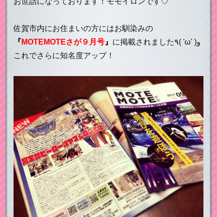
お世話になっております！モモイロンです♡
佐賀市内にお住まいの方にはお馴染みの
『
MOTEMOTEさが９月号
』
に掲載されました٩( 'ω' )و
これでさらに知名度アップ！