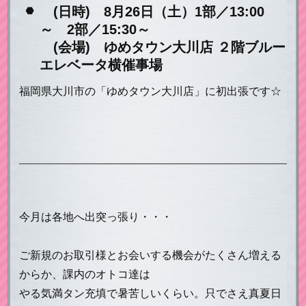
(日時) 8月26日（土）1部／13:00
～ 2部／15:30～
(会場) ゆめタウン大川店 ２階ブルー
エレベータ横催事場
福岡県大川市の「ゆめタウン大川店」に初出張です☆
今月は各地へ出突っ張り・・・
ご新規のお取引様とお会いする機会がたくさん増える
からか、課内のオトコ達は
やる気満タン充填で暑苦しいくらい。只でさえ真夏日