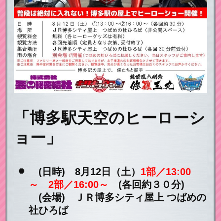
「博多駅天空のヒーローシ
ョー」
(日時) 8月12日（土）
1部／13:00
～ 2部／16:00～
(各回約３０分)
(会場) ＪＲ博多シティ屋上 つばめの
社ひろば