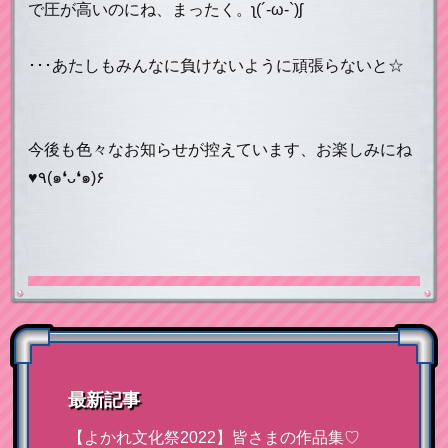
で圧が高いのにね、まったく。ʅ(´-ω-`)ʃ
･･･あたしもみんなに負けないように頑張らないと☆
今後も色々なお知らせが控えています、お楽しみにね
♥٩(๑❛ᴗ❛๑)۶
最新記事
【よかれ文化祭2022】皆さまの作品集♡