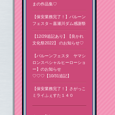
まの作品集♡
【保安業務完了！】バルーン
フェスタ～嘉瀬川ダム感謝祭
【12/29追記あり】【良かれ
文化祭2022】 のお知らせ♡
【バルーンフェスタ ヤマシ
ロンスペシャルヒーローショ
ー】のお知らせ
♡♡♡【10/31追記】
【保安業務完了！】さがっこ
ミライふぇすた１４０