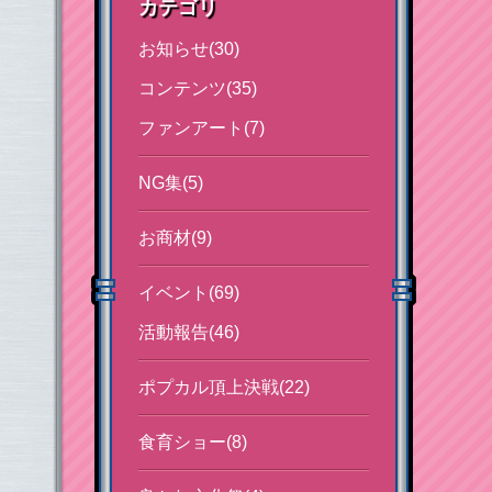
カテゴリ
お知らせ(30)
コンテンツ(35)
ファンアート(7)
NG集(5)
お商材(9)
イベント(69)
活動報告(46)
ポプカル頂上決戦(22)
食育ショー(8)