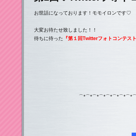
お世話になっております！モモイロンです♡
大変お待たせ致しました！！
待ちに待った
『第１回Twitterフォトコンテス
⌒*⌒*⌒*⌒*⌒*⌒*⌒*⌒*⌒