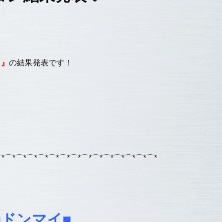
ト』
の結果発表です！
*⌒*⌒*⌒*⌒*⌒*⌒*⌒*⌒*⌒*⌒*⌒*⌒*⌒*⌒*
■ドンマイ■