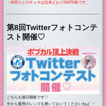
・外回りとのチェキは従来どおり500円/枚です。
第8回Twitterフォトコンテ
スト開催♡
こちらも後日開催です♡
今から愛用のレンズを磨いておいてくださいね₍₍( ´ ᵕ `