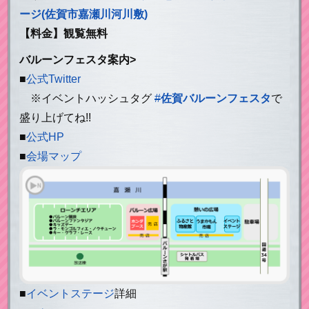
ージ(佐賀市嘉瀬川河川敷)
【料金】観覧無料
バルーンフェスタ案内>
■
公式Twitter
※イベントハッシュタグ
#
佐賀バルーンフェスタ
で
盛り上げてね!!
■
公式HP
■
会場マップ
■
イベントステージ
詳細