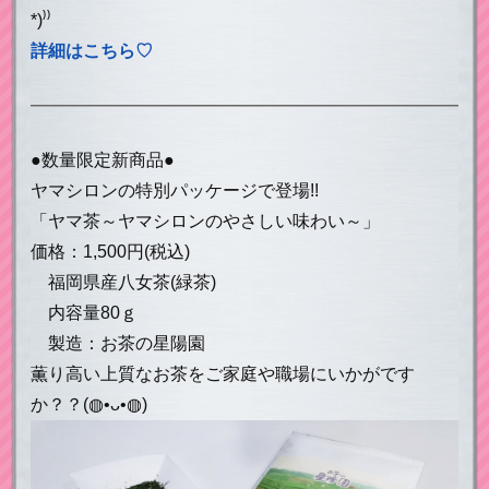
*)⁾⁾
詳細はこちら♡
●数量限定新商品●
ヤマシロンの特別パッケージで登場!!
「ヤマ茶～ヤマシロンのやさしい味わい～」
価格：1,500円(税込)
福岡県産八女茶(緑茶)
内容量80ｇ
製造：お茶の星陽園
薫り高い上質なお茶をご家庭や職場にいかがです
か？？(◍•ᴗ•◍)