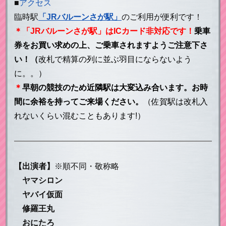
■
アクセス
臨時駅
「JRバルーンさが駅」
のご利用が便利です！
＊「JRバルーンさが駅」はICカード非対応です！
乗車
券をお買い求めの上、ご乗車されますようご注意下さ
い！（
改札で精算の列に並ぶ羽目にならないよう
に。。）
＊
早朝の競技のため近隣駅は大変込み合います。お時
間に余裕を持ってご来場ください。
（佐賀駅は改札入
れないくらい混むこともあります!）
【出演者】
※順不同・敬称略
ヤマシロン
ヤバイ仮面
修羅王丸
おにたろ