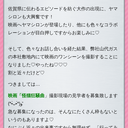
佐賀県に伝わるエピソードを紡ぐ大作の出現に、ヤマ
シロンも大興奮です！
映画へヤマシロンが登場したり、他にも色々なコラボ
レーションが目白押しですからお楽しみに♡
そして、色々なお話し合いを経た結果、弊社山代ガス
の本社敷地内にて映画のワンシーンを撮影することに
なりました♡やったね♡♡♡
割と近々だけど♡
つきましては…
映画「怪猫狂騒曲
」撮影現場の見学者を募集致します
(*•̀ᴗ•́*)و ̑̑
急な募集になったのは、そんなにたくさん枠もないと
いうのもありますよ♡
なにぶん近々の出来事ですから無理せず、「行ってみ