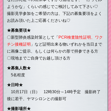
ようかな」くらいの感じでご検討してみて下さい♡
撮影見学参加をご希望の方は、下記の募集要項をよく
お読み頂いた上ご応募くださいね♡
★募集要項★
〇新型肺炎感染対策として「
PCR検査陰性証明、
ワク
チン接種証明
」など証明出来る物いずれかを当日まで
に画像ご提示、もしくは何らかの形で持参できる方
〇現地までご自身でお越し頂ける方
★募集人数★
5名程度
★日時★
10月17日（日） 12時30分～14時予定 撮影終了
後に若干、ヤマシロンとの撮影可
★撮影場所★