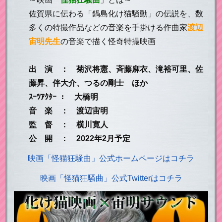
佐賀県に伝わる「鍋島化け猫騒動」の伝説を、数
多くの特撮作品などの音楽を手掛ける作曲家
渡辺
宙明先生
の音楽で描く怪奇特撮映画
出 演 ： 菊沢将憲、斉藤麻衣、滝裕可里、佐
藤昇、伴大介、つるの剛士 ほか
ｽｰﾂｱｸﾀｰ ： 大橋明
音 楽 ： 渡辺宙明
監 督 ： 横川寛人
公 開 ： 2022年2月予定
映画「怪猫狂騒曲」公式ホームページはコチラ
映画「怪猫狂騒曲」公式Twitterはコチラ