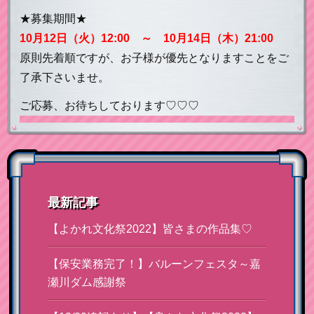
★募集期間★
10月12日（火）12:00 ～ 10月14日（木）21:00
原則先着順ですが、お子様が優先となりますことをご
了承下さいませ。
ご応募、お待ちしております♡♡♡
最新記事
【よかれ文化祭2022】皆さまの作品集♡
【保安業務完了！】バルーンフェスタ～嘉
瀬川ダム感謝祭