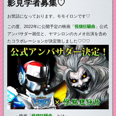
影見学者募集♡
お世話になっております。モモイロンです♡
この度、2022年に公開予定の映画「
怪猫狂騒曲
」公式
アンバサダー就任と、ヤマシロンのカメオ出演を含め
たコラボレーションが決定致しました♡♡♡
～映画「
怪猫狂騒曲
」とは～