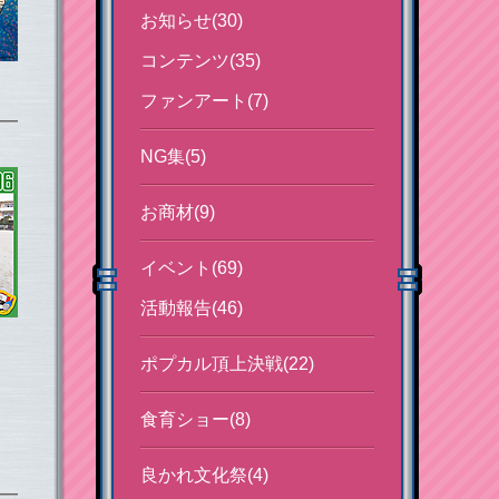
お知らせ(30)
コンテンツ(35)
ファンアート(7)
NG集(5)
お商材(9)
イベント(69)
活動報告(46)
ポプカル頂上決戦(22)
食育ショー(8)
良かれ文化祭(4)