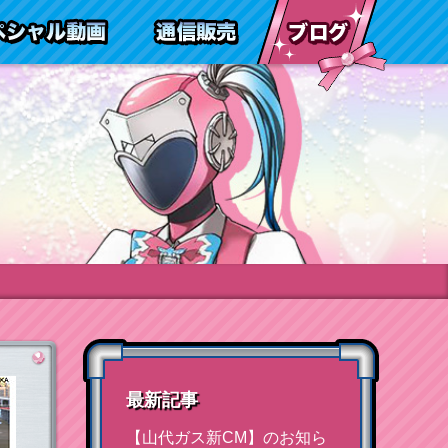
報
通信販売
スペシャル動画
ブログ
最新記事
【山代ガス新CM】のお知ら