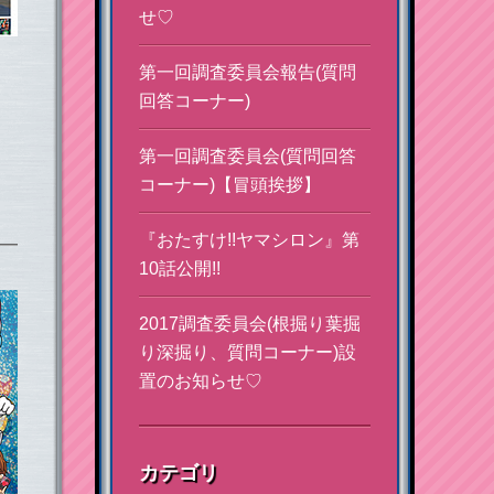
せ♡
第一回調査委員会報告(質問
回答コーナー)
第一回調査委員会(質問回答
コーナー)【冒頭挨拶】
『おたすけ!!ヤマシロン』第
10話公開!!
2017調査委員会(根掘り葉掘
り深掘り、質問コーナー)設
置のお知らせ♡
カテゴリ